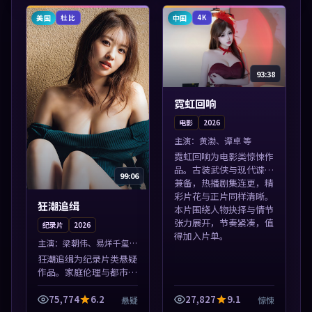
情节张力展开，节奏紧
展开，节奏紧凑，值得加
凑，值得加入片单...
入片单。
美国
中国
杜比
4K
93:38
霓虹回响
电影
2026
主演：
黄渤、谭卓 等
霓虹回响为电影类惊悚作
品。古装武侠与现代谍战
99:06
兼备，热播剧集连更，精
彩片花与正片同样清晰。
狂潮追缉
本片围绕人物抉择与情节
张力展开，节奏紧凑，值
纪录片
2026
得加入片单。
主演：
梁朝伟、易烊千玺
等
狂潮追缉为纪录片类悬疑
作品。家庭伦理与都市励
志题材丰富，高清免费在
线播放，适合全年龄段观
75,774
6.2
27,827
9.1
悬疑
惊悚
众。本片围绕人物抉择与