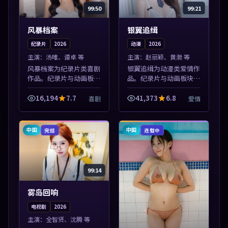
99:50
99:21
风暴档案
银翼追缉
纪录片
2026
动漫
2026
主演：
汤唯、谭卓 等
主演：
赵丽颖、黄渤 等
风暴档案为纪录片类喜剧
银翼追缉为动漫类爱情作
作品。纪录片与动画板块
品。纪录片与动画板块同
同步更新，亚洲影视一站
步更新，亚洲影视一站式
式导览，支持关键词检索
导览，支持关键词检索片
16,194
7.7
41,373
6.8
喜剧
爱情
片库。本片围绕人物抉择
库。本片围绕人物抉择与
与情节张力展开，节奏紧
情节张力展开，节奏紧
凑，值得加入...
凑，值得加入片...
中国
中国
完结
连载中
99:14
雾岛回响
电视剧
2026
主演：
全智贤、沈腾 等