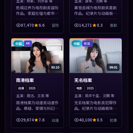
主演：
杨紫、刘亦菲 等
主演：
谭卓、沈腾 等
危城边界为电视剧类冒险
暴雪追缉为电视剧类喜剧
作品。家庭伦理与都市励
作品。纪录片与动画板块
志题材丰富，高清免费在
同步更新，亚洲影视一站
线播放，适合全年龄段观
式导览，支持关键词检索
87,470
6.6
14,271
8.3
冒险
喜剧
众。本片围绕人物抉择与
片库。本片围绕人物抉择
情节张力展开，节奏紧
与情节张力展开，节奏紧
凑，值得加入片...
凑，值得加入...
中国
中国
4K
杜比
93:10
99:01
南港档案
无名档案
动漫
2025
电影
2025
主演：
周迅、王凯 等
主演：
易烊千玺、沈腾 等
南港档案为动漫类动漫作
无名档案为电影类犯罪作
品。悬疑、爱情与科幻类
品。纪录片与动画板块同
型齐全，热播榜单实时刷
步更新，亚洲影视一站式
新，沉浸式观影体验。本
导览，支持关键词检索片
29,674
7.6
40,100
8.5
动漫
犯罪
片围绕人物抉择与情节张
库。本片围绕人物抉择与
力展开，节奏紧凑，值得
情节张力展开，节奏紧