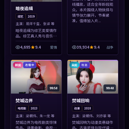
线播放，适合全年龄段观
暗夜追缉
众。本片围绕人物抉择与
情节张力展开，节奏紧
综艺
2019
凑，值得加入片...
主演：
易烊千玺、张译 等
暗夜追缉为综艺类爱情作
品。综艺真人秀与音乐现
场收录，亚洲影视平台每
日上新，轻松发现好片。
4,695
9.4
39,934
9.4
爱情
战争
本片围绕人物抉择与情节
张力展开，节奏紧凑，值
得加入片单。
韩国
英国
连载中
杜比
99:58
99:48
焚城边界
焚城回响
电视剧
2023
动漫
2018
主演：
梁朝伟、朱一龙 等
主演：
梁朝伟、刘亦菲 等
焚城边界为电视剧类惊悚
焚城回响为动漫类悬疑作
作品。涵盖电影、电视剧
品。古装武侠与现代谍战