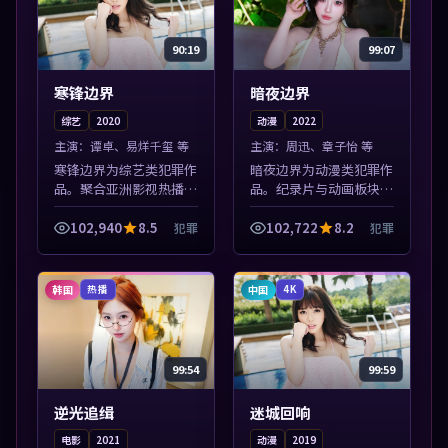
90:19
99:07
寒锋边界
暗夜边界
综艺
2020
动漫
2022
主演：
谭卓、易烊千玺 等
主演：
周迅、章子怡 等
寒锋边界为综艺类犯罪作
暗夜边界为动漫类犯罪作
品。聚合亚洲影视热播内
品。纪录片与动画板块同
容，高清免费在线观看，
步更新，亚洲影视一站式
适合手机与电脑一站式追
导览，支持关键词检索片
102,940
8.5
102,722
8.2
犯罪
犯罪
剧。本片围绕人物抉择与
库。本片围绕人物抉择与
情节张力展开，节奏紧
情节张力展开，节奏紧
凑，值得加入片...
凑，值得加入片...
韩国
中国
热播
4K
99:54
99:59
逆光追缉
迷城回响
电影
2021
动漫
2019