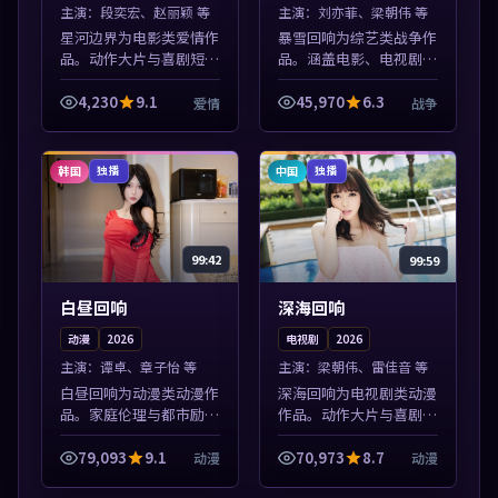
主演：
段奕宏、赵丽颖 等
主演：
刘亦菲、梁朝伟 等
星河边界为电影类爱情作
暴雪回响为综艺类战争作
品。动作大片与喜剧短片
品。涵盖电影、电视剧与
搭配推荐，亚洲影视高清
综艺节目，国产精品与海
站，流畅不卡顿。本片围
外佳作并陈，免费在线点
4,230
9.1
45,970
6.3
爱情
战争
绕人物抉择与情节张力展
播。本片围绕人物抉择与
开，节奏紧凑，值得加入
情节张力展开，节奏紧
片单。
凑，值得加入片...
韩国
中国
独播
独播
99:42
99:59
白昼回响
深海回响
动漫
2026
电视剧
2026
主演：
谭卓、章子怡 等
主演：
梁朝伟、雷佳音 等
白昼回响为动漫类动漫作
深海回响为电视剧类动漫
品。家庭伦理与都市励志
作品。动作大片与喜剧短
题材丰富，高清免费在线
片搭配推荐，亚洲影视高
播放，适合全年龄段观
清站，流畅不卡顿。本片
79,093
9.1
70,973
8.7
动漫
动漫
众。本片围绕人物抉择与
围绕人物抉择与情节张力