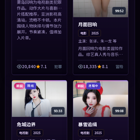
雾岛回响为电视剧类犯罪
作品。动作大片与喜剧短
99:52
片搭配推荐，亚洲影视高
清站，流畅不卡顿。本片
月面回响
围绕人物抉择与情节张力
展开，节奏紧凑，值得加
电影
2025
入片单。
主演：
张译、朱一龙 等
月面回响为电影类冒险作
品。综艺真人秀与音乐现
场收录，亚洲影视平台每
日上新，轻松发现好片。
20,840
7.1
18,335
8.1
犯罪
冒险
本片围绕人物抉择与情节
张力展开，节奏紧凑，值
得加入片单。
韩国
韩国
院线
连载中
93:33
99:08
危城边界
暴雪追缉
电视剧
2025
电视剧
2025