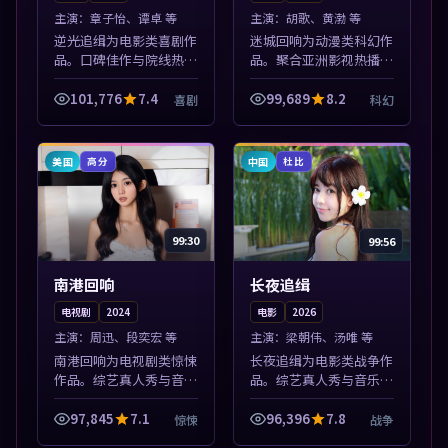
主演：
章子怡、谭卓 等
主演：
胡歌、黄渤 等
逆光追缉为电影类喜剧作
迷城回响为动漫类科幻作
品。口碑佳作与院线热映
品。聚合亚洲影视热播内
精选，高清免费在线资
容，高清免费在线观看，
源，多端适配随时观看。
适合手机与电脑一站式追
101,776
7.4
99,689
8.2
喜剧
科幻
本片围绕人物抉择与情节
剧。本片围绕人物抉择与
张力展开，节奏紧凑，值
情节张力展开，节奏紧
得加入片单。
凑，值得加入片...
美国
中国
高分
杜比
99:30
99:56
南港回响
长夜追缉
电视剧
2024
电影
2026
主演：
周迅、段奕宏 等
主演：
梁朝伟、汤唯 等
南港回响为电视剧类惊悚
长夜追缉为电影类战争作
作品。综艺真人秀与音乐
品。综艺真人秀与音乐现
现场收录，亚洲影视平台
场收录，亚洲影视平台每
每日上新，轻松发现好
日上新，轻松发现好片。
97,845
7.1
96,396
7.8
惊悚
战争
片。本片围绕人物抉择与
本片围绕人物抉择与情节