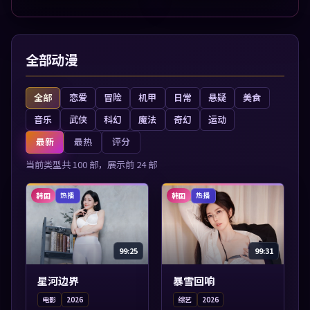
情节张力展开，节奏紧
张力展开，节奏紧凑，值
凑，值得加入片单...
得加入片单。
全部动漫
全部
恋爱
冒险
机甲
日常
悬疑
美食
音乐
武侠
科幻
魔法
奇幻
运动
最新
最热
评分
当前类型共
100
部，展示前
24
部
韩国
韩国
热播
热播
99:25
99:31
星河边界
暴雪回响
电影
2026
综艺
2026