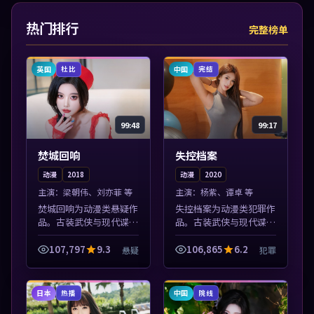
热门排行
完整榜单
英国
中国
杜比
完结
99:48
99:17
焚城回响
失控档案
动漫
2018
动漫
2020
主演：
梁朝伟、刘亦菲 等
主演：
杨紫、谭卓 等
焚城回响为动漫类悬疑作
失控档案为动漫类犯罪作
品。古装武侠与现代谍战
品。古装武侠与现代谍战
兼备，热播剧集连更，精
兼备，热播剧集连更，精
彩片花与正片同样清晰。
彩片花与正片同样清晰。
107,797
9.3
106,865
6.2
悬疑
犯罪
本片围绕人物抉择与情节
本片围绕人物抉择与情节
张力展开，节奏紧凑，值
张力展开，节奏紧凑，值
得加入片单。
得加入片单。
日本
中国
热播
院线