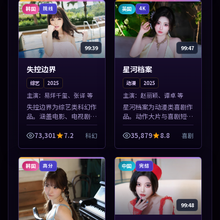
加入片单。
凑，值得加入片...
韩国
英国
院线
4K
99:39
99:47
失控边界
星河档案
综艺
2025
动漫
2025
主演：
易烊千玺、张译 等
主演：
赵丽颖、谭卓 等
失控边界为综艺类科幻作
星河档案为动漫类喜剧作
品。涵盖电影、电视剧与
品。动作大片与喜剧短片
综艺节目，国产精品与海
搭配推荐，亚洲影视高清
外佳作并陈，免费在线点
站，流畅不卡顿。本片围
73,301
7.2
35,879
8.8
科幻
喜剧
播。本片围绕人物抉择与
绕人物抉择与情节张力展
情节张力展开，节奏紧
开，节奏紧凑，值得加入
凑，值得加入片...
片单。
韩国
中国
高分
完结
99:48