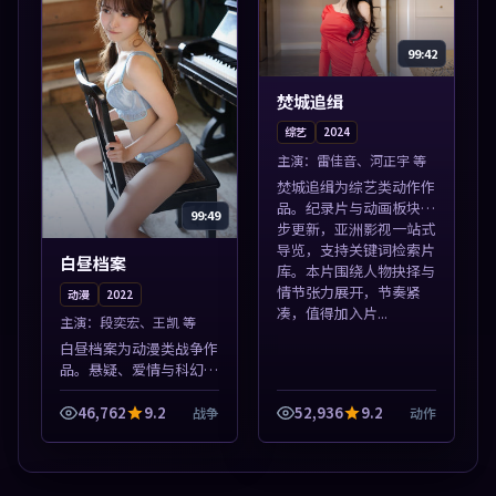
99:42
焚城追缉
综艺
2024
主演：
雷佳音、河正宇 等
焚城追缉为综艺类动作作
品。纪录片与动画板块同
99:49
步更新，亚洲影视一站式
导览，支持关键词检索片
白昼档案
库。本片围绕人物抉择与
情节张力展开，节奏紧
动漫
2022
凑，值得加入片...
主演：
段奕宏、王凯 等
白昼档案为动漫类战争作
品。悬疑、爱情与科幻类
型齐全，热播榜单实时刷
新，沉浸式观影体验。本
46,762
9.2
52,936
9.2
战争
动作
片围绕人物抉择与情节张
力展开，节奏紧凑，值得
加入片单。