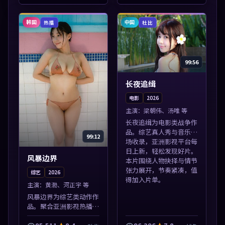
情节张力展开，节奏紧
凑，值得加入片...
韩国
中国
热播
杜比
99:56
长夜追缉
电影
2026
主演：
梁朝伟、汤唯 等
长夜追缉为电影类战争作
品。综艺真人秀与音乐现
99:12
场收录，亚洲影视平台每
日上新，轻松发现好片。
风暴边界
本片围绕人物抉择与情节
张力展开，节奏紧凑，值
综艺
2026
得加入片单。
主演：
黄渤、河正宇 等
风暴边界为综艺类动作作
品。聚合亚洲影视热播内
容，高清免费在线观看，