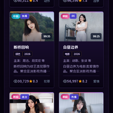
适合手机与电脑一站式追
95,511
8.4
96,396
7.8
动作
战争
剧。本片围绕人物抉择与
情节张力展开，节奏紧
凑，值得加入片...
中国
韩国
独播
4K
99:35
99:25
断桥回响
白昼边界
综艺
2026
电影
2026
主演：
周迅、段奕宏 等
主演：
胡歌、张译 等
断桥回响为综艺类犯罪作
白昼边界为电影类爱情作
品。聚合亚洲影视热播内
品。聚合亚洲影视热播内
容，高清免费在线观看，
容，高清免费在线观看，
适合手机与电脑一站式追
适合手机与电脑一站式追
30,729
8.3
56,997
8.2
犯罪
爱情
剧。本片围绕人物抉择与
剧。本片围绕人物抉择与
情节张力展开，节奏紧
情节张力展开，节奏紧
凑，值得加入片...
凑，值得加入片...
韩国
韩国
高分
热播