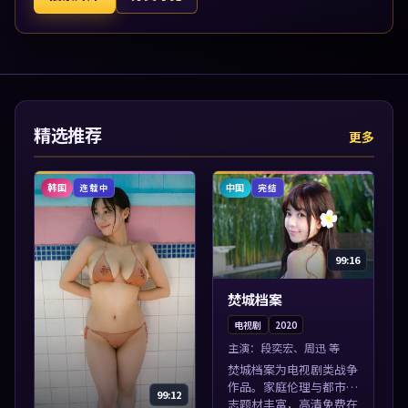
精选推荐
更多
韩国
中国
连载中
完结
99:16
焚城档案
电视剧
2020
主演：
段奕宏、周迅 等
焚城档案为电视剧类战争
作品。家庭伦理与都市励
99:12
志题材丰富，高清免费在