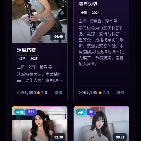
零号边界
电影
2024
主演：
雷佳音、谭卓 等
零号边界为电影类科幻作
品。悬疑、爱情与科幻类
94:49
型齐全，热播榜单实时刷
新，沉浸式观影体验。本
迷城档案
片围绕人物抉择与情节张
力展开，节奏紧凑，值得
综艺
2025
加入片单。
主演：
张译、杨紫 等
迷城档案为综艺类爱情作
品。动作大片与喜剧短片
搭配推荐，亚洲影视高清
站，流畅不卡顿。本片围
91,690
7.8
67,145
7.4
爱情
科幻
绕人物抉择与情节张力展
开，节奏紧凑，值得加入
片单。
中国
英国
院线
4K
92:30
99:21