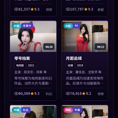
与综艺节目，国产精品与
兼备，热播剧集连更，精
海外佳作并陈，免费在线
彩片花与正片同样清晰。
81,337
9.3
107,797
9.3
惊悚
悬疑
点播。本片围绕人物抉择
本片围绕人物抉择与情节
与情节张力展开，节奏紧
张力展开，节奏紧凑，值
凑，值得加入...
得加入片单。
中国
中国
连载中
4K
94:28
99:22
零号档案
月面追缉
电视剧
2021
动漫
2018
主演：
段奕宏、杨紫 等
主演：
雷佳音、全智贤 等
零号档案为电视剧类科幻
月面追缉为动漫类惊悚作
作品。动作大片与喜剧短
品。纪录片与动画板块同
片搭配推荐，亚洲影视高
步更新，亚洲影视一站式
清站，流畅不卡顿。本片
导览，支持关键词检索片
60,369
9.3
76,916
9.2
科幻
惊悚
围绕人物抉择与情节张力
库。本片围绕人物抉择与
展开，节奏紧凑，值得加
情节张力展开，节奏紧
入片单。
凑，值得加入片...
中国
韩国
杜比
热播