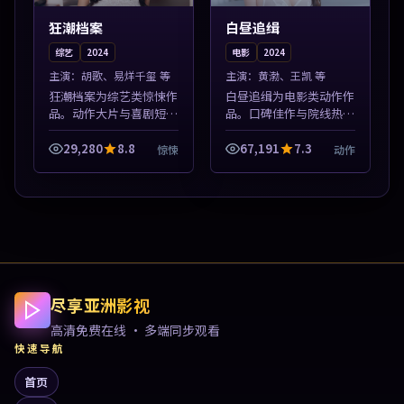
狂潮档案
白昼追缉
综艺
2024
电影
2024
主演：
胡歌、易烊千玺 等
主演：
黄渤、王凯 等
狂潮档案为综艺类惊悚作
白昼追缉为电影类动作作
品。动作大片与喜剧短片
品。口碑佳作与院线热映
搭配推荐，亚洲影视高清
精选，高清免费在线资
站，流畅不卡顿。本片围
源，多端适配随时观看。
29,280
8.8
67,191
7.3
惊悚
动作
绕人物抉择与情节张力展
本片围绕人物抉择与情节
开，节奏紧凑，值得加入
张力展开，节奏紧凑，值
片单。
得加入片单。
尽享亚洲影视
高清免费在线 · 多端同步观看
快速导航
首页